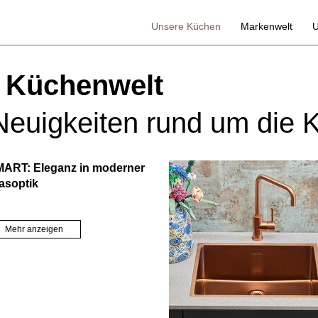
Unsere Küchen
Markenwelt
U
Angebote
F
 Küchenwelt
Neues aus der Küchenwelt
Z
Küchen & Trends
euigkeiten rund um die 
Komfort-Küchen
Pflegetipps
ART: Eleganz in moderner
asoptik
Mehr anzeigen