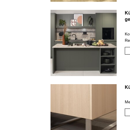
Kü
ge
Ko
Re
Kü
Me