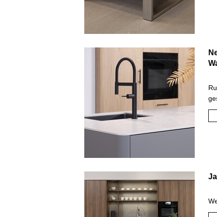
Ne
W
Ru
ge
Ja
We